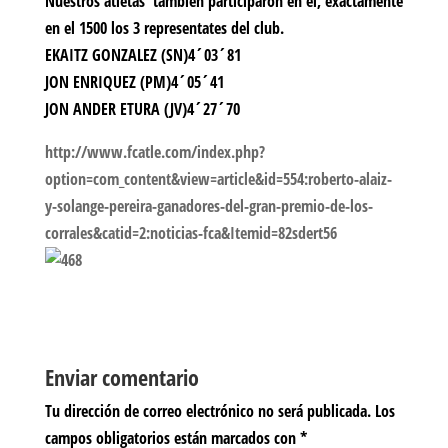
Nuestros atletas tambien participaron en el, exactamente
en el 1500 los 3 representates del club.
EKAITZ GONZALEZ (SN)4´03´81
JON ENRIQUEZ (PM)4´05´41
JON ANDER ETURA (JV)4´27´70
http://www.fcatle.com/index.php?
option=com_content&view=article&id=554:roberto-alaiz-
y-solange-pereira-ganadores-del-gran-premio-de-los-
corrales&catid=2:noticias-fca&Itemid=82sdert56
Enviar comentario
Tu dirección de correo electrónico no será publicada.
Los
campos obligatorios están marcados con
*