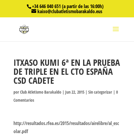
+34 646 040 651 (a partir de las 16:00h)
kaixo@clubatletismobarakaldo.eus
ITXASO KUMI 6ª EN LA PRUEBA
DE TRIPLE EN EL CTO ESPAÑA
CSD CADETE
por
Club Atletismo Barakaldo
|
Jun 22, 2015
|
Sin categorizar
|
0
Comentarios
http://resultados.rfea.es/2015/resultados/airelibre/al_esc
olar.pdf