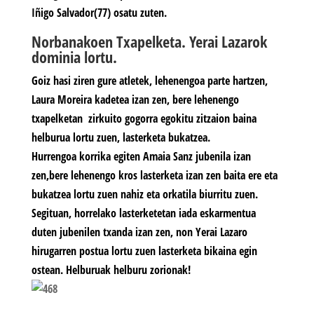
Iñigo Salvador(77) osatu zuten.
Norbanakoen Txapelketa. Yerai Lazarok
dominia lortu.
Goiz hasi ziren gure atletek, lehenengoa parte hartzen,
Laura Moreira kadetea izan zen, bere lehenengo
txapelketan zirkuito gogorra egokitu zitzaion baina
helburua lortu zuen, lasterketa bukatzea.
Hurrengoa korrika egiten Amaia Sanz jubenila izan
zen,bere lehenengo kros lasterketa izan zen baita ere eta
bukatzea lortu zuen nahiz eta orkatila biurritu zuen.
Segituan, horrelako lasterketetan iada eskarmentua
duten jubenilen txanda izan zen, non Yerai Lazaro
hirugarren postua lortu zuen lasterketa bikaina egin
ostean. Helburuak helburu zorionak!