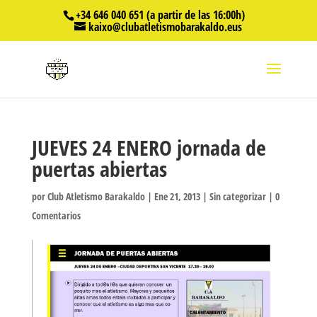
+34 646 040 651 (a partir de las 16:00h)
kaixo@clubatletismobarakaldo.eus
JUEVES 24 ENERO jornada de
puertas abiertas
por
Club Atletismo Barakaldo
|
Ene 21, 2013
|
Sin categorizar
|
0
Comentarios