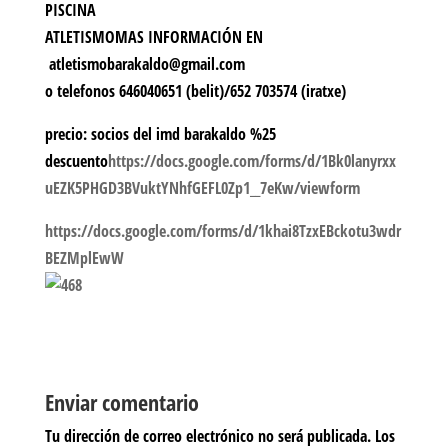
PISCINA
ATLETISMOMAS INFORMACIÓN EN
atletismobarakaldo@gmail.com
o telefonos 646040651 (belit)/652 703574 (iratxe)
precio:
socios del imd barakaldo %25
descuento
https://docs.google.com/forms/d/1Bk0lanyrxx
uEZK5PHGD3BVuktYNhfGEFL0Zp1__7eKw/viewform
https://docs.google.com/forms/d/1khai8TzxEBckotu3wdr
BEZMplEwW
Enviar comentario
Tu dirección de correo electrónico no será publicada.
Los