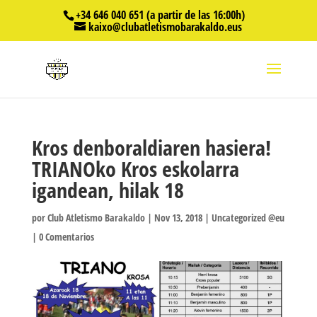
+34 646 040 651 (a partir de las 16:00h)
kaixo@clubatletismobarakaldo.eus
Kros denboraldiaren hasiera!
TRIANOko Kros eskolarra
igandean, hilak 18
por
Club Atletismo Barakaldo
|
Nov 13, 2018
|
Uncategorized @eu
|
0 Comentarios