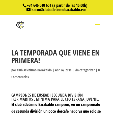
+34 646 040 651 (a partir de las 16:00h)
kaixo@clubatletismobarakaldo.eus
LA TEMPORADA QUE VIENE EN
PRIMERA!
por
Club Atletismo Barakaldo
|
Abr 24, 2016
|
Sin categorizar
|
0
Comentarios
CAMPEONES DE EUSKADI SEGUNDA DIVISIÓN
IKER MARTOS , MÍNIMA PARA EL CTO ESPAÑA JUVENIL.
El club atletismo Barakaldo campeon, en un campeonato
de segunda división un poco descafeinado ya que solo se