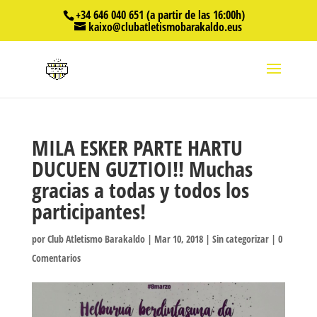
+34 646 040 651 (a partir de las 16:00h)
kaixo@clubatletismobarakaldo.eus
MILA ESKER PARTE HARTU
DUCUEN GUZTIOI!! Muchas
gracias a todas y todos los
participantes!
por
Club Atletismo Barakaldo
|
Mar 10, 2018
|
Sin categorizar
|
0
Comentarios