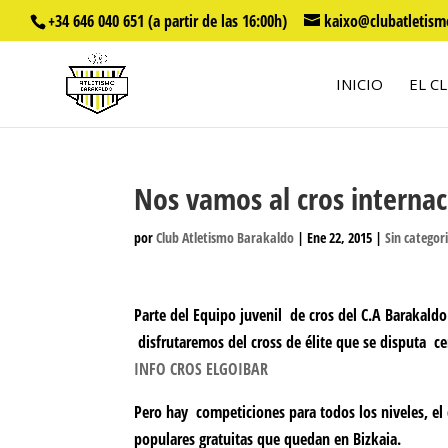
+34 646 040 651 (a partir de las 16:00h)
kaixo@clubatletism
INICIO
EL C
Nos vamos al cros interna
por
Club Atletismo Barakaldo
|
Ene 22, 2015
|
Sin categor
Parte del Equipo juvenil de cros del C.A Barakaldo
disfrutaremos del cross de élite que se disputa ce
INFO CROS ELGOIBAR
Pero hay competiciones para todos los niveles, el 
populares gratuitas que quedan en Bizkaia.