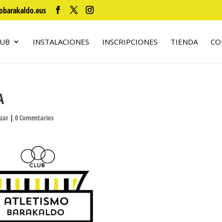
obarakaldo.eus
LUB
INSTALACIONES
INSCRIPCIONES
TIENDA
CO
A
izar
|
0 Comentarios