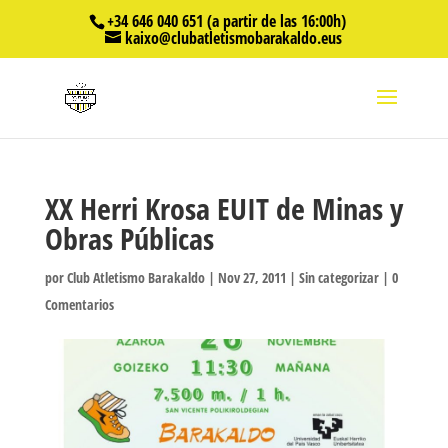
+34 646 040 651 (a partir de las 16:00h)
kaixo@clubatletismobarakaldo.eus
XX Herri Krosa EUIT de Minas y
Obras Públicas
por
Club Atletismo Barakaldo
|
Nov 27, 2011
|
Sin categorizar
|
0
Comentarios