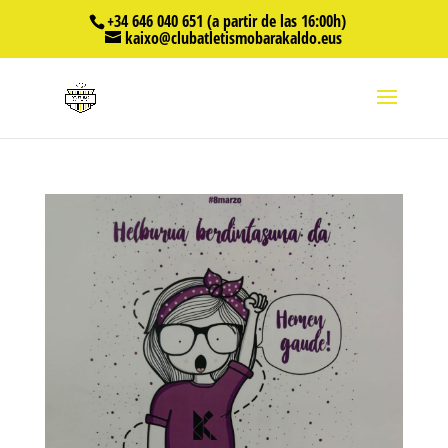
+34 646 040 651 (a partir de las 16:00h)
kaixo@clubatletismobarakaldo.eus